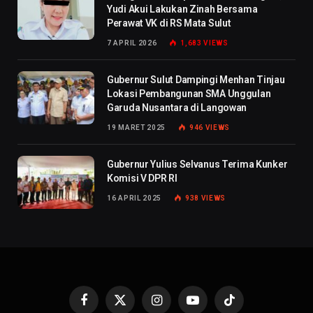
Yudi Akui Lakukan Zinah Bersama
Perawat VK di RS Mata Sulut
7 APRIL 2026
1,683
VIEWS
Gubernur Sulut Dampingi Menhan Tinjau
Lokasi Pembangunan SMA Unggulan
Garuda Nusantara di Langowan
19 MARET 2025
946
VIEWS
Gubernur Yulius Selvanus Terima Kunker
Komisi V DPR RI
16 APRIL 2025
938
VIEWS
Facebook
X
Instagram
YouTube
TikTok