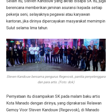
Selain itu, Steven Kandouw yang akrab disapa SK itu, juga
berencana memberikan jaminan asuransi kepada setiap
pekerja seni, selayaknya pegawai atau karyawan
kantoran, jika dirinya dipercayakan masyarakat memimpin
Sulut selama lima tahun.
Steven Kandouw bersama pengurus Regevosk, panitia penyelenggara
dan para artis. (Foto: dok)
Pernyataan itu disampaikan SK pada malam baku artis
Kota Manado dengan dirinya, yang diprakarsai Relawan
Gemoy Voor Steven Kandouw (Regevosk), di Manado