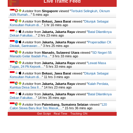
Live Traffic Feed
A visitor from
Singapore
viewed "
Terbukti Selingkuh, Oknum
ASN Rumah…
"
5 mins ago
A visitor from
Bekasi, Jawa Barat
viewed "
Ditunjuk Sebagai
Konsultan Hukum di…
"
1 hr 16 mins ago
A visitor from
Jakarta, Jakarta Raya
viewed "
Batal Dilantiknya
Dekan Fakultas…
"
2 hrs 23 mins ago
A visitor from
Jakarta, Jakarta Raya
viewed "
Praperadilan CK
Ditolak, Santrawan:…
"
3 hrs 25 mins ago
A visitor from
Manado, Sulawesi Utara
viewed "
SD Negeri 55
Manado Gelar Ibadah Pra…
"
3 hrs 33 mins ago
A visitor from
Jakarta, Jakarta Raya
viewed "
Lewati Masa
Tugas, 24 Plt Kepsek…
"
5 hrs 33 mins ago
A visitor from
Bekasi, Jawa Barat
viewed "
Ditunjuk Sebagai
Konsultan Hukum di…
"
11 hrs 3 mins ago
A visitor from
Jakarta, Jakarta Raya
viewed "
Kalah Perdata,
Kumtua Desa Sea II…
"
14 hrs 23 mins ago
A visitor from
Jakarta, Jakarta Raya
viewed "
Batal Dilantiknya
Dekan Fakultas…
"
14 hrs 36 mins ago
A visitor from
Palembang, Sumatera Selatan
viewed "
120
Calon Siswa Baru Ikut Tes Masuk,…
"
15 hrs 36 mins ago
Get Script
Real Time
Tracking ON