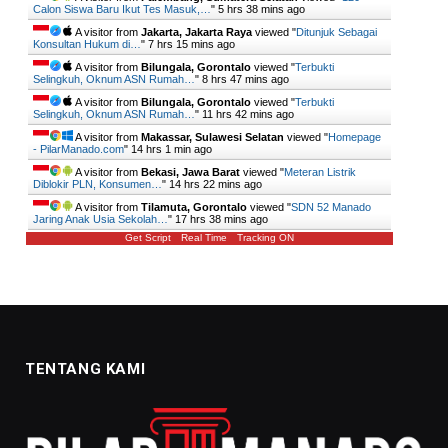
Calon Siswa Baru Ikut Tes Masuk,…
"
5 hrs 38 mins ago
A visitor from
Jakarta, Jakarta Raya
viewed "
Ditunjuk Sebagai
Konsultan Hukum di…
"
7 hrs 15 mins ago
A visitor from
Bilungala, Gorontalo
viewed "
Terbukti
Selingkuh, Oknum ASN Rumah…
"
8 hrs 47 mins ago
A visitor from
Bilungala, Gorontalo
viewed "
Terbukti
Selingkuh, Oknum ASN Rumah…
"
11 hrs 42 mins ago
A visitor from
Makassar, Sulawesi Selatan
viewed "
Homepage
- PilarManado.com
"
14 hrs 1 min ago
A visitor from
Bekasi, Jawa Barat
viewed "
Meteran Listrik
Diblokir PLN, Konsumen…
"
14 hrs 22 mins ago
A visitor from
Tilamuta, Gorontalo
viewed "
SDN 52 Manado
Jaring Anak Usia Sekolah…
"
17 hrs 38 mins ago
Get Script
Real Time
Tracking ON
TENTANG KAMI