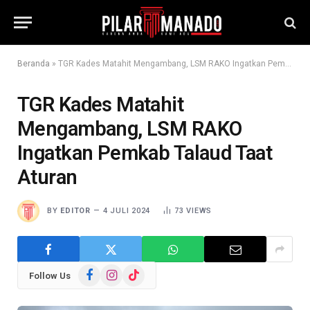
Beranda
»
TGR Kades Matahit Mengambang, LSM RAKO Ingatkan Pemkab Talaud Taat Aturan
TGR Kades Matahit
Mengambang, LSM RAKO
Ingatkan Pemkab Talaud Taat
Aturan
BY
EDITOR
4 JULI 2024
73
VIEWS
Facebook
Instagram
TikTok
Follow Us