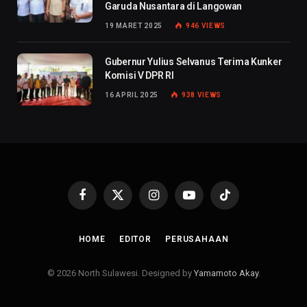
Garuda Nusantara di Langowan
19 MARET 2025
946
VIEWS
Gubernur Yulius Selvanus Terima Kunker
Komisi V DPR RI
16 APRIL 2025
938
VIEWS
Facebook
X
Instagram
YouTube
TikTok
(Twitter)
HOME
EDITOR
PERUSAHAAN
© 2026 North Sulawesi. Designed by
Yamamoto Akay
.