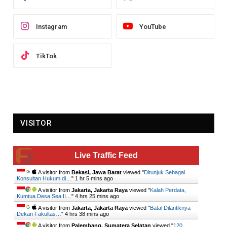
Instagram
YouTube
TikTok
VISITOR
Live Traffic Feed
A visitor from
Bekasi, Jawa Barat
viewed "
Ditunjuk Sebagai
Konsultan Hukum di…
"
1 hr 6 mins ago
A visitor from
Jakarta, Jakarta Raya
viewed "
Kalah Perdata,
Kumtua Desa Sea II…
"
4 hrs 25 mins ago
A visitor from
Jakarta, Jakarta Raya
viewed "
Batal Dilantiknya
Dekan Fakultas…
"
4 hrs 38 mins ago
A visitor from
Palembang, Sumatera Selatan
viewed "
120