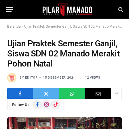
Beranda
»
Ujian Praktek Semester Ganjil, Siswa SDN 02 Manado Merakit Pohon Natal
Ujian Praktek Semester Ganjil,
Siswa SDN 02 Manado Merakit
Pohon Natal
BY
EDITOR
15 DESEMBER 2024
12
VIEWS
Facebook
Instagram
TikTok
Follow Us