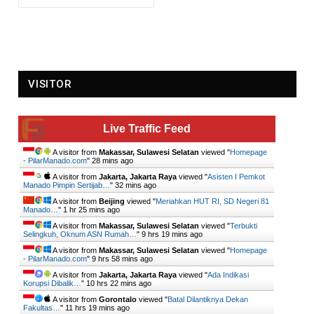
VISITOR
Live Traffic Feed
A visitor from
Makassar, Sulawesi Selatan
viewed "
Homepage
- PilarManado.com
"
28 mins ago
A visitor from
Jakarta, Jakarta Raya
viewed "
Asisten I Pemkot
Manado Pimpin Sertijab…
"
32 mins ago
A visitor from
Beijing
viewed "
Meriahkan HUT RI, SD Negeri 81
Manado…
"
1 hr 25 mins ago
A visitor from
Makassar, Sulawesi Selatan
viewed "
Terbukti
Selingkuh, Oknum ASN Rumah…
"
9 hrs 19 mins ago
A visitor from
Makassar, Sulawesi Selatan
viewed "
Homepage
- PilarManado.com
"
9 hrs 58 mins ago
A visitor from
Jakarta, Jakarta Raya
viewed "
Ada Indikasi
Korupsi Dibalik…
"
10 hrs 22 mins ago
A visitor from
Gorontalo
viewed "
Batal Dilantiknya Dekan
Fakultas…
"
11 hrs 19 mins ago