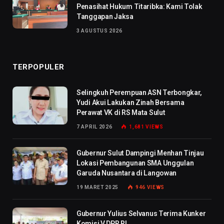
Penasihat Hukum Titaribka: Kami Tolak
Tanggapan Jaksa
3 AGUSTUS 2026
TERPOPULER
Selingkuh Perempuan ASN Terbongkar,
Yudi Akui Lakukan Zinah Bersama
Perawat VK di RS Mata Sulut
7 APRIL 2026
1,681
VIEWS
Gubernur Sulut Dampingi Menhan Tinjau
Lokasi Pembangunan SMA Unggulan
Garuda Nusantara di Langowan
19 MARET 2025
946
VIEWS
Gubernur Yulius Selvanus Terima Kunker
Komisi V DPR RI