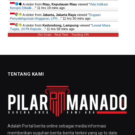
A visitor from
Riau, Kepulauan Riau
viewed "
Ada Indikasi
Korupsi Dibalik…
"
11 hrs 19 mins ago
A visitor from
Jakarta, Jakarta Raya
viewed "
Dugaan
Penyalahgunaan Anggaran, LPH…
"
11 hrs 50 mins ago
A visitor from
Kedondong, Lampung
viewed "
Lewati Masa
Tugas, 24 Plt Kepsek…
"
11 hrs 58 mins ago
Get Script
Real Time
Tracking ON
TENTANG KAMI
Adalah Portal berita online sebagai media informasi
memberikan suguhan berita-berita terkini yang up to date.