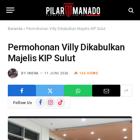
Beranda
»
Permohonan Villy Dikabulkan Majelis KIP Sulut
Permohonan Villy Dikabulkan
Majelis KIP Sulut
BY
INDRA
11 JUNI 2026
165
VIEWS
Facebook
Instagram
TikTok
Follow Us