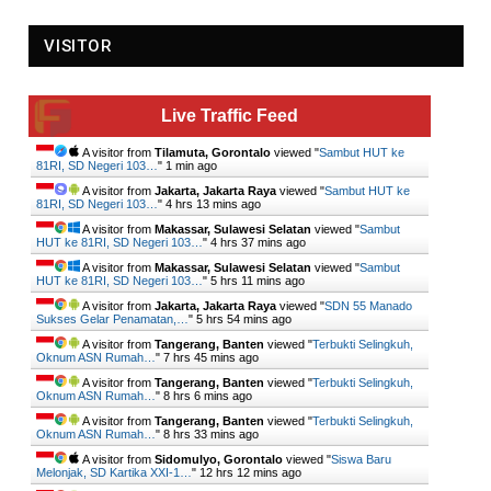
VISITOR
Live Traffic Feed
A visitor from
Tilamuta, Gorontalo
viewed "
Sambut HUT ke
81RI, SD Negeri 103…
"
1 min ago
A visitor from
Jakarta, Jakarta Raya
viewed "
Sambut HUT ke
81RI, SD Negeri 103…
"
4 hrs 13 mins ago
A visitor from
Makassar, Sulawesi Selatan
viewed "
Sambut
HUT ke 81RI, SD Negeri 103…
"
4 hrs 37 mins ago
A visitor from
Makassar, Sulawesi Selatan
viewed "
Sambut
HUT ke 81RI, SD Negeri 103…
"
5 hrs 11 mins ago
A visitor from
Jakarta, Jakarta Raya
viewed "
SDN 55 Manado
Sukses Gelar Penamatan,…
"
5 hrs 54 mins ago
A visitor from
Tangerang, Banten
viewed "
Terbukti Selingkuh,
Oknum ASN Rumah…
"
7 hrs 45 mins ago
A visitor from
Tangerang, Banten
viewed "
Terbukti Selingkuh,
Oknum ASN Rumah…
"
8 hrs 6 mins ago
A visitor from
Tangerang, Banten
viewed "
Terbukti Selingkuh,
Oknum ASN Rumah…
"
8 hrs 33 mins ago
A visitor from
Sidomulyo, Gorontalo
viewed "
Siswa Baru
Melonjak, SD Kartika XXI-1…
"
12 hrs 12 mins ago