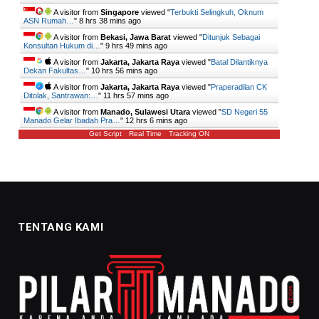
A visitor from
Singapore
viewed "
Terbukti Selingkuh, Oknum
ASN Rumah…
"
8 hrs 38 mins ago
A visitor from
Bekasi, Jawa Barat
viewed "
Ditunjuk Sebagai
Konsultan Hukum di…
"
9 hrs 49 mins ago
A visitor from
Jakarta, Jakarta Raya
viewed "
Batal Dilantiknya
Dekan Fakultas…
"
10 hrs 56 mins ago
A visitor from
Jakarta, Jakarta Raya
viewed "
Praperadilan CK
Ditolak, Santrawan:…
"
11 hrs 57 mins ago
A visitor from
Manado, Sulawesi Utara
viewed "
SD Negeri 55
Manado Gelar Ibadah Pra…
"
12 hrs 6 mins ago
Get Script
Real Time
Tracking ON
TENTANG KAMI