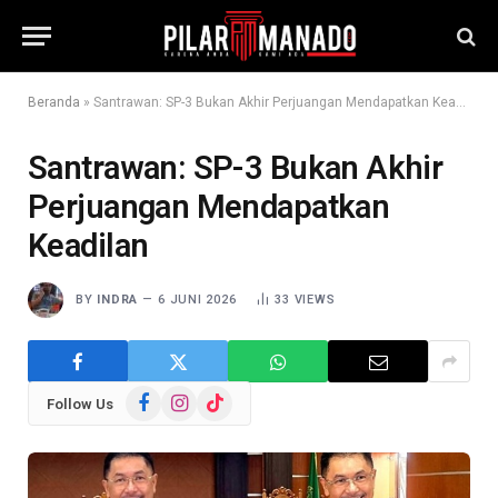
Beranda
»
Santrawan: SP-3 Bukan Akhir Perjuangan Mendapatkan Keadilan
Santrawan: SP-3 Bukan Akhir
Perjuangan Mendapatkan
Keadilan
BY
INDRA
6 JUNI 2026
33
VIEWS
Facebook
Instagram
TikTok
Follow Us