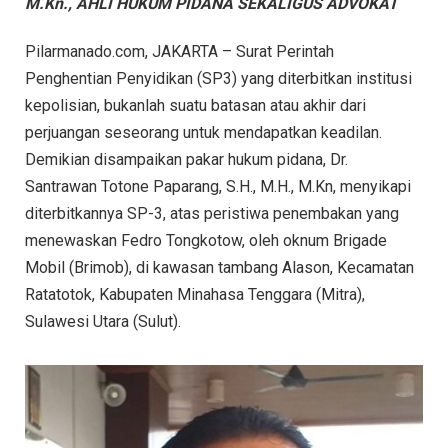
M.Kn., AHLI HUKUM PIDANA SEKALIGUS ADVOKAT
Pilarmanado.com, JAKARTA – Surat Perintah
Penghentian Penyidikan (SP3) yang diterbitkan institusi
kepolisian, bukanlah suatu batasan atau akhir dari
perjuangan seseorang untuk mendapatkan keadilan.
Demikian disampaikan pakar hukum pidana, Dr.
Santrawan Totone Paparang, S.H., M.H., M.Kn, menyikapi
diterbitkannya SP-3, atas peristiwa penembakan yang
menewaskan Fedro Tongkotow, oleh oknum Brigade
Mobil (Brimob), di kawasan tambang Alason, Kecamatan
Ratatotok, Kabupaten Minahasa Tenggara (Mitra),
Sulawesi Utara (Sulut).