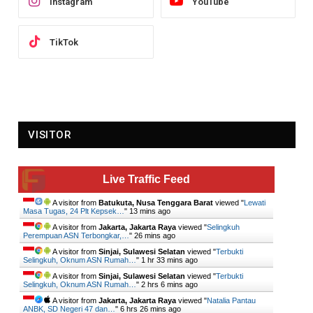
Instagram
YouTube
TikTok
VISITOR
Live Traffic Feed
A visitor from
Batukuta, Nusa Tenggara Barat
viewed "
Lewati
Masa Tugas, 24 Plt Kepsek…
"
13 mins ago
A visitor from
Jakarta, Jakarta Raya
viewed "
Selingkuh
Perempuan ASN Terbongkar,…
"
26 mins ago
A visitor from
Sinjai, Sulawesi Selatan
viewed "
Terbukti
Selingkuh, Oknum ASN Rumah…
"
1 hr 33 mins ago
A visitor from
Sinjai, Sulawesi Selatan
viewed "
Terbukti
Selingkuh, Oknum ASN Rumah…
"
2 hrs 6 mins ago
A visitor from
Jakarta, Jakarta Raya
viewed "
Natalia Pantau
ANBK, SD Negeri 47 dan…
"
6 hrs 26 mins ago