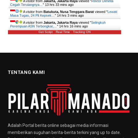
A visitor from
Jakarta, Jakarta Raya
viewed "
Rektor Diminta
Cegah Terulangnya…
"
13 hrs 33 mins ago
A visitor from
Batukuta, Nusa Tenggara Barat
viewed "
Lewati
Masa Tugas, 24 Plt Kepsek…
"
14 hrs 3 mins ago
A visitor from
Jakarta, Jakarta Raya
viewed "
Selingkuh
Perempuan ASN Terbongkar,…
"
14 hrs 16 mins ago
Get Script
Real Time
Tracking ON
TENTANG KAMI
Adalah Portal berita online sebagai media informasi
memberikan suguhan berita-berita terkini yang up to date.