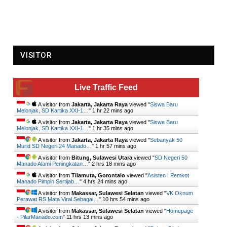
VISITOR
Live Traffic Feed
A visitor from
Jakarta, Jakarta Raya
viewed "
Siswa Baru
Melonjak, SD Kartika XXI-1…
"
1 hr 22 mins ago
A visitor from
Jakarta, Jakarta Raya
viewed "
Siswa Baru
Melonjak, SD Kartika XXI-1…
"
1 hr 35 mins ago
A visitor from
Jakarta, Jakarta Raya
viewed "
Sebanyak 50
Murid SD Negeri 24 Manado…
"
1 hr 57 mins ago
A visitor from
Bitung, Sulawesi Utara
viewed "
SD Negeri 50
Manado Alami Peningkatan…
"
2 hrs 18 mins ago
A visitor from
Tilamuta, Gorontalo
viewed "
Asisten I Pemkot
Manado Pimpin Sertijab…
"
4 hrs 24 mins ago
A visitor from
Makassar, Sulawesi Selatan
viewed "
VK Oknum
Perawat RS Mata Viral Sebagai…
"
10 hrs 54 mins ago
A visitor from
Makassar, Sulawesi Selatan
viewed "
Homepage
- PilarManado.com
"
11 hrs 14 mins ago