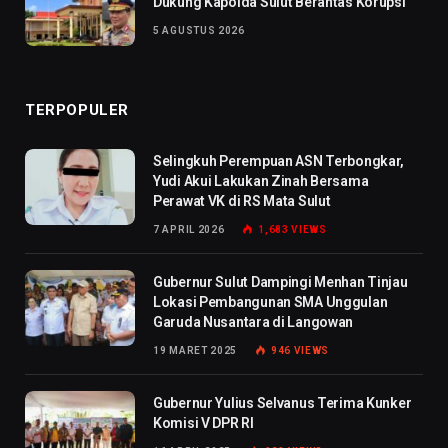
Dukung Kapolda Sulut Berantas Korupsi
5 AGUSTUS 2026
TERPOPULER
Selingkuh Perempuan ASN Terbongkar,
Yudi Akui Lakukan Zinah Bersama
Perawat VK di RS Mata Sulut
7 APRIL 2026
1,683
VIEWS
Gubernur Sulut Dampingi Menhan Tinjau
Lokasi Pembangunan SMA Unggulan
Garuda Nusantara di Langowan
19 MARET 2025
946
VIEWS
Gubernur Yulius Selvanus Terima Kunker
Komisi V DPR RI